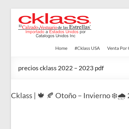
Skip
to
Cklass
content
El
Calzado
y
Home
#Cklass USA
Venta Por 
Vestuario
de
las
precios cklass 2022 – 2023 pdf
Estrellas
Cklass | 🍁 🍂 Otoño – Invierno ❄️🌧