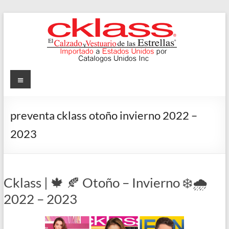
Skip
to
content
Cklass
Menu
El
Calzado
preventa cklass otoño invierno 2022 –
y
2023
Vestuario
de
las
Estrellas
Cklass | 🍁 🍂 Otoño – Invierno ❄️🌧️
2022 – 2023