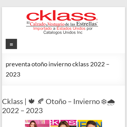
Skip
to
content
Cklass
Menu
El
Calzado
preventa otoño invierno cklass 2022 –
y
2023
Vestuario
de
las
Estrellas
Cklass | 🍁 🍂 Otoño – Invierno ❄️🌧️
2022 – 2023