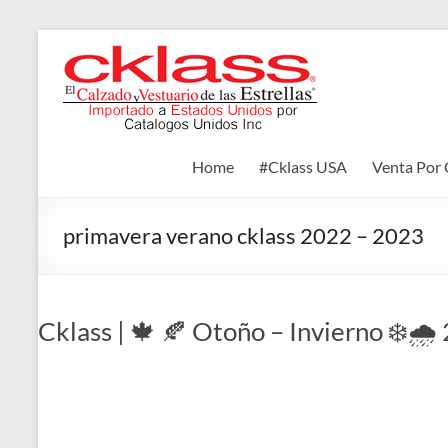
Skip
to
Cklass
content
El
Calzado
y
Home
#Cklass USA
Venta Por 
Vestuario
de
las
primavera verano cklass 2022 – 2023
Estrellas
Cklass | 🍁 🍂 Otoño – Invierno ❄️🌧