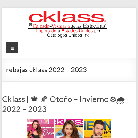
Skip
to
content
Cklass
Menu
El
Calzado
rebajas cklass 2022 – 2023
y
Vestuario
de
las
Cklass | 🍁 🍂 Otoño – Invierno ❄️🌧️
Estrellas
2022 – 2023