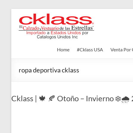
Skip
to
Cklass
content
El
Calzado
y
Home
#Cklass USA
Venta Por 
Vestuario
de
las
ropa deportiva cklass
Estrellas
Cklass | 🍁 🍂 Otoño – Invierno ❄️🌧