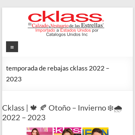
Skip
to
content
Cklass
Menu
El
Calzado
temporada de rebajas cklass 2022 –
y
2023
Vestuario
de
las
Estrellas
Cklass | 🍁 🍂 Otoño – Invierno ❄️🌧️
2022 – 2023