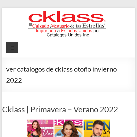
Skip
to
content
Cklass
Menu
El
Calzado
ver catalogos de cklass otoño invierno
y
2022
Vestuario
de
las
Estrellas
Cklass | Primavera – Verano 2022