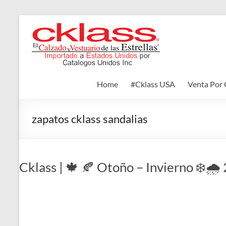
Skip
to
Cklass
content
El
Calzado
y
Home
#Cklass USA
Venta Por 
Vestuario
de
las
zapatos cklass sandalias
Estrellas
Cklass | 🍁 🍂 Otoño – Invierno ❄️🌧