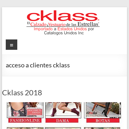
Skip
to
content
Cklass
Menu
El
Calzado
acceso a clientes cklass
y
Vestuario
de
las
Cklass 2018
Estrellas