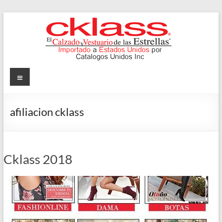
Skip
to
content
Cklass
Menu
El
Calzado
afiliacion cklass
y
Vestuario
de
las
Cklass 2018
Estrellas