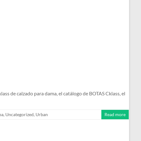
s de calzado para dama, el catálogo de BOTAS Cklass, el
pa
,
Uncategorized
,
Urban
Read more