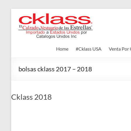
Skip
to
Cklass
content
El
Calzado
y
Home
#Cklass USA
Venta Por 
Vestuario
de
las
bolsas cklass 2017 – 2018
Estrellas
Cklass 2018