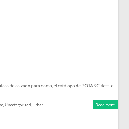
s de calzado para dama, el catálogo de BOTAS Cklass, el
pa
,
Uncategorized
,
Urban
Read more