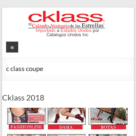
Skip
to
content
Cklass
Menu
El
Calzado
c class coupe
y
Vestuario
de
las
Cklass 2018
Estrellas