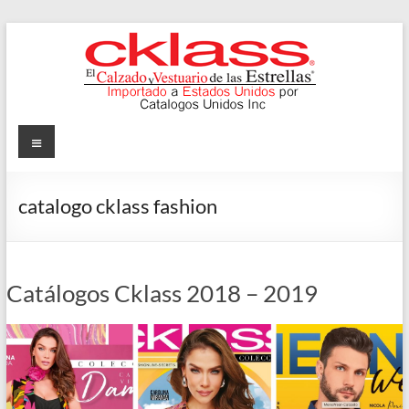
Skip
to
content
Cklass
Menu
El
Calzado
catalogo cklass fashion
y
Vestuario
de
las
Catálogos Cklass 2018 – 2019
Estrellas