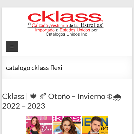
Skip
to
content
Cklass
Menu
El
Calzado
catalogo cklass flexi
y
Vestuario
de
las
Cklass | 🍁 🍂 Otoño – Invierno ❄️🌧️
Estrellas
2022 – 2023