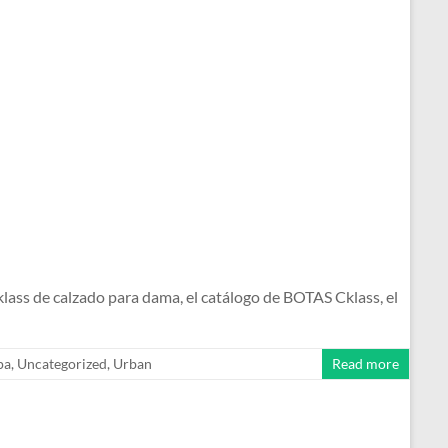
s de calzado para dama, el catálogo de BOTAS Cklass, el
pa
,
Uncategorized
,
Urban
Read more