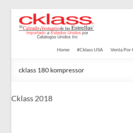
Skip
to
Cklass
content
El
Calzado
y
Home
#Cklass USA
Venta Por 
Vestuario
de
las
cklass 180 kompressor
Estrellas
Cklass 2018