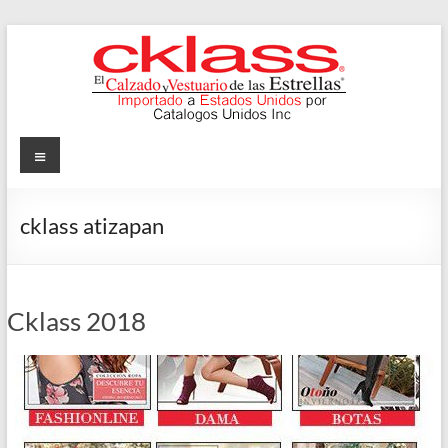
Skip
to
content
Cklass
Menu
El
Calzado
cklass atizapan
y
Vestuario
de
las
Cklass 2018
Estrellas