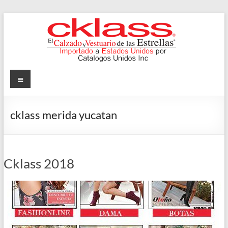
Skip
to
content
Cklass
Menu
El
Calzado
cklass merida yucatan
y
Vestuario
de
las
Cklass 2018
Estrellas