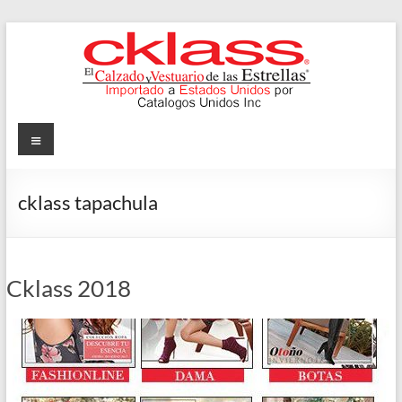
Skip
to
content
Cklass
Menu
El
Calzado
cklass tapachula
y
Vestuario
de
las
Cklass 2018
Estrellas