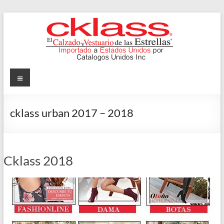
Skip
to
content
Cklass
Menu
El
Calzado
cklass urban 2017 – 2018
y
Vestuario
de
las
Cklass 2018
Estrellas