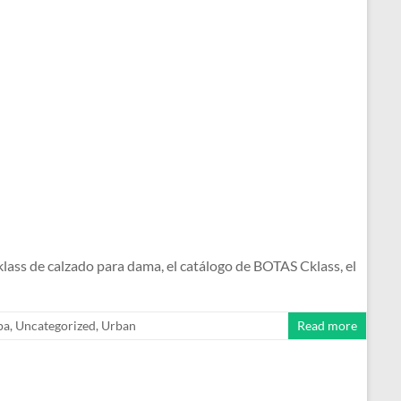
s de calzado para dama, el catálogo de BOTAS Cklass, el
pa
,
Uncategorized
,
Urban
Read more