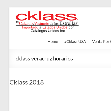
Skip
to
Cklass
content
El
Calzado
y
Home
#Cklass USA
Venta Por 
Vestuario
de
las
cklass veracruz horarios
Estrellas
Cklass 2018