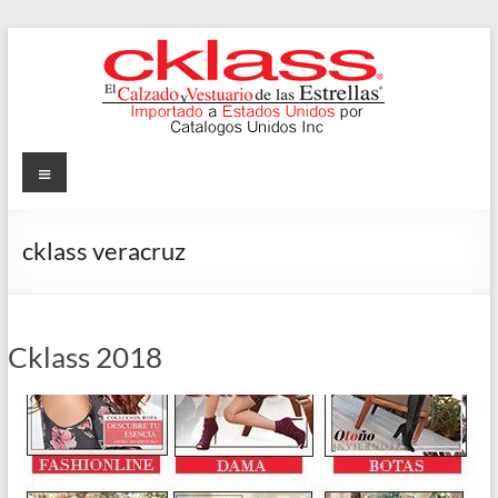
Skip
to
content
Cklass
Menu
El
Calzado
cklass veracruz
y
Vestuario
de
las
Cklass 2018
Estrellas