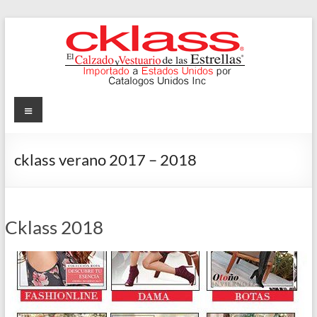
Skip
to
content
Cklass
Menu
El
Calzado
cklass verano 2017 – 2018
y
Vestuario
de
las
Cklass 2018
Estrellas