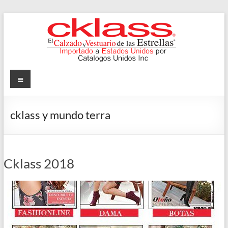
Skip
to
content
Cklass
Menu
El
Calzado
cklass y mundo terra
y
Vestuario
de
las
Cklass 2018
Estrellas