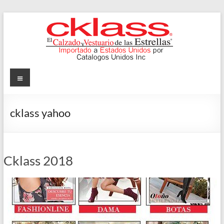
Skip
to
content
Cklass
Menu
El
Calzado
cklass yahoo
y
Vestuario
de
las
Cklass 2018
Estrellas