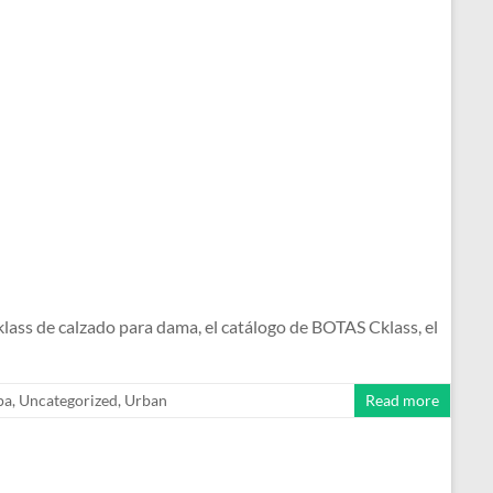
s de calzado para dama, el catálogo de BOTAS Cklass, el
pa
,
Uncategorized
,
Urban
Read more