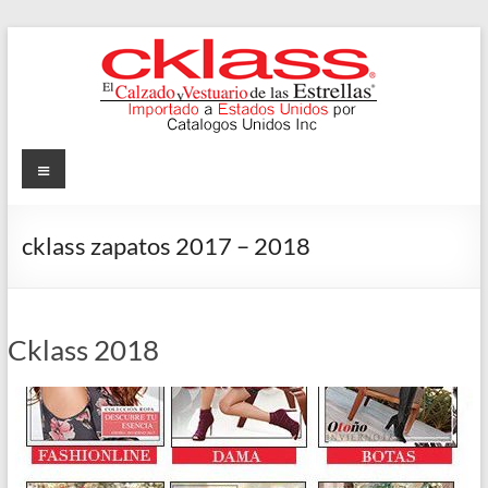
Skip
to
content
Cklass
Menu
El
Calzado
cklass zapatos 2017 – 2018
y
Vestuario
de
las
Cklass 2018
Estrellas