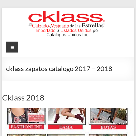
Skip
to
content
Cklass
Menu
El
Calzado
cklass zapatos catalogo 2017 – 2018
y
Vestuario
de
las
Cklass 2018
Estrellas