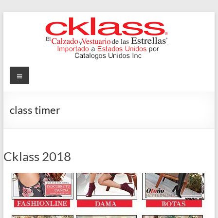
Skip
to
content
Cklass
Menu
El
Calzado
class timer
y
Vestuario
de
las
Cklass 2018
Estrellas