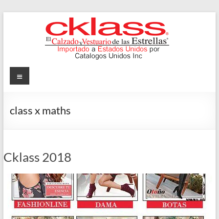
Skip
to
content
Cklass
Menu
El
Calzado
class x maths
y
Vestuario
de
las
Cklass 2018
Estrellas