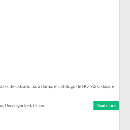
s de calzado para dama, el catálogo de BOTAS Cklass, el
pa
,
Uncategorized
,
Urban
Read more