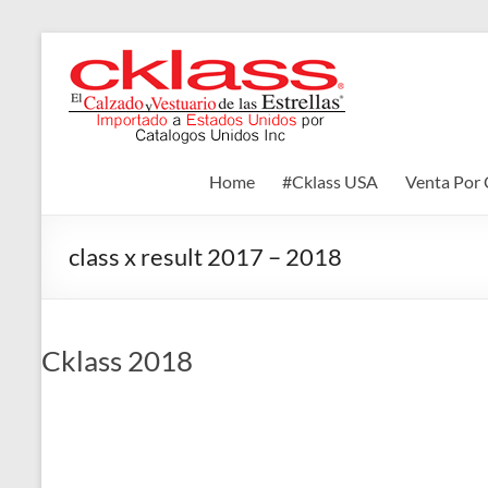
Skip
to
Cklass
content
El
Calzado
y
Home
#Cklass USA
Venta Por 
Vestuario
de
las
class x result 2017 – 2018
Estrellas
Cklass 2018