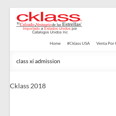
Skip
to
Cklass
content
El
Calzado
y
Home
#Cklass USA
Venta Por 
Vestuario
de
las
class xi admission
Estrellas
Cklass 2018