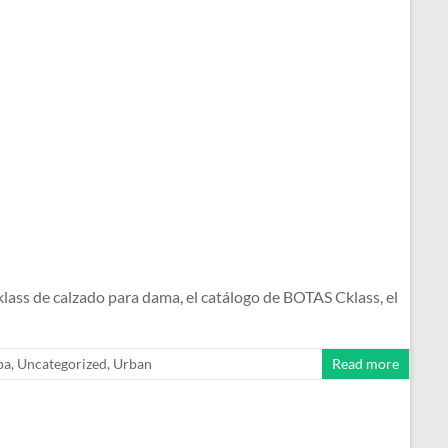
s de calzado para dama, el catálogo de BOTAS Cklass, el
pa
,
Uncategorized
,
Urban
Read more