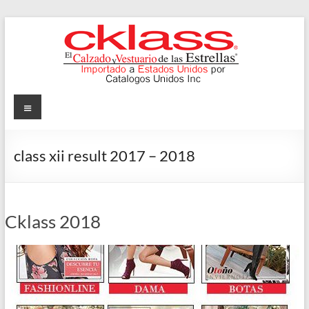
Skip
to
content
Cklass
Menu
El
Calzado
class xii result 2017 – 2018
y
Vestuario
de
las
Cklass 2018
Estrellas