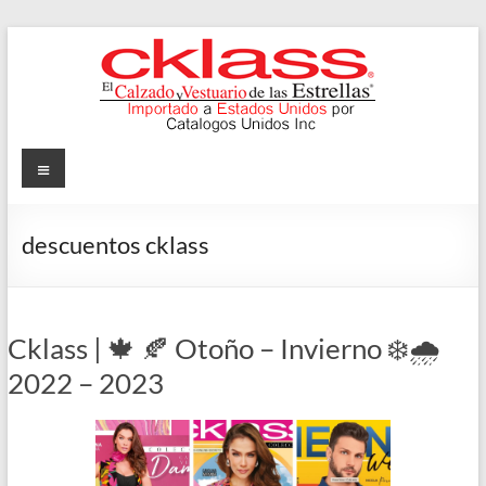
Skip
to
content
Cklass
Menu
El
Calzado
descuentos cklass
y
Vestuario
de
las
Cklass | 🍁 🍂 Otoño – Invierno ❄️🌧️
Estrellas
2022 – 2023