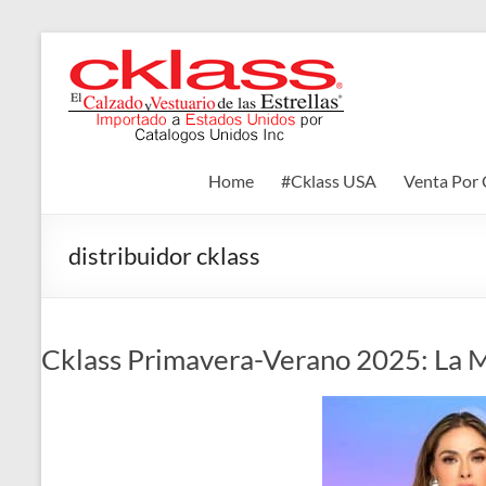
Skip
to
Cklass
content
El
Calzado
y
Home
#Cklass USA
Venta Por 
Vestuario
de
las
distribuidor cklass
Estrellas
Cklass Primavera-Verano 2025: La 