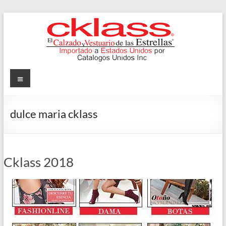
Skip
to
content
Cklass
Menu
El
Calzado
dulce maria cklass
y
Vestuario
de
las
Cklass 2018
Estrellas