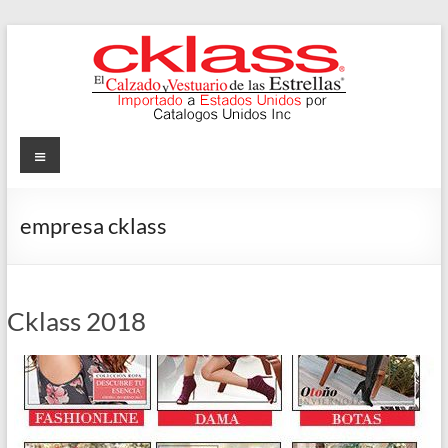
Skip
to
content
Cklass
Menu
El
Calzado
empresa cklass
y
Vestuario
de
las
Cklass 2018
Estrellas