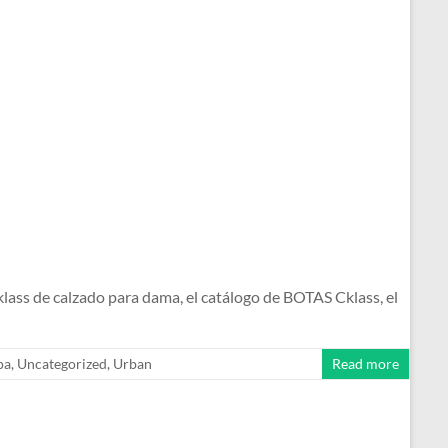
s de calzado para dama, el catálogo de BOTAS Cklass, el
pa
,
Uncategorized
,
Urban
Read more