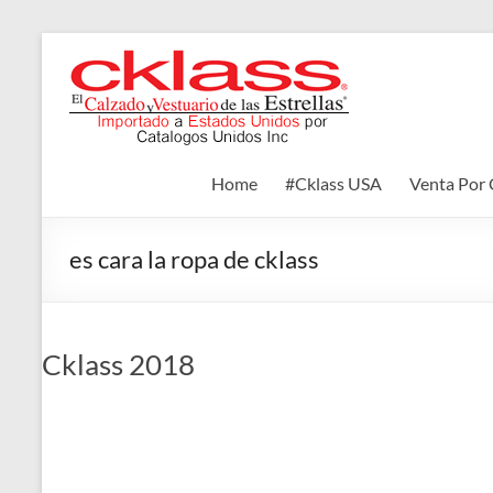
Skip
to
Cklass
content
El
Calzado
y
Home
#Cklass USA
Venta Por 
Vestuario
de
las
es cara la ropa de cklass
Estrellas
Cklass 2018