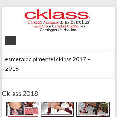
Skip
to
content
Cklass
Menu
El
Calzado
esmeralda pimentel cklass 2017 –
y
2018
Vestuario
de
las
Estrellas
Cklass 2018