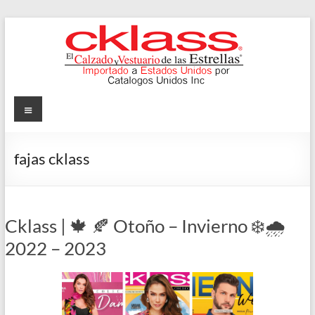
Skip
to
content
Cklass
Menu
El
Calzado
fajas cklass
y
Vestuario
de
las
Cklass | 🍁 🍂 Otoño – Invierno ❄️🌧️
Estrellas
2022 – 2023