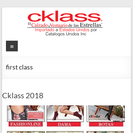
Skip
to
content
Cklass
Menu
El
Calzado
first class
y
Vestuario
de
las
Cklass 2018
Estrellas