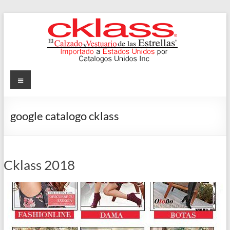
Skip
to
content
Cklass
Menu
El
Calzado
google catalogo cklass
y
Vestuario
de
las
Cklass 2018
Estrellas