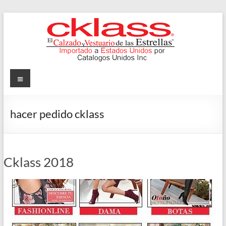
Skip
to
content
Cklass
Menu
El
Calzado
hacer pedido cklass
y
Vestuario
de
las
Cklass 2018
Estrellas