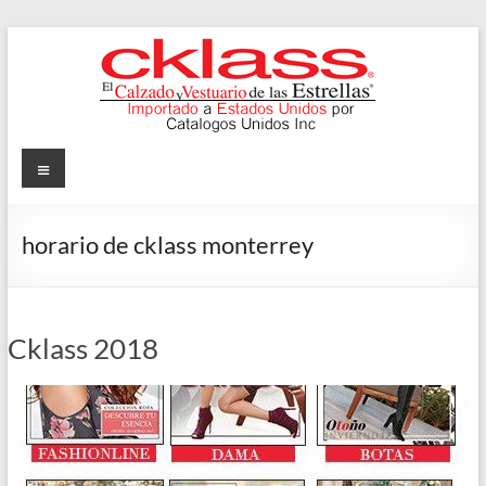
Skip
to
content
Cklass
Menu
El
Calzado
horario de cklass monterrey
y
Vestuario
de
las
Cklass 2018
Estrellas