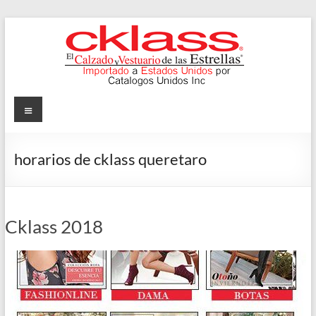
Skip
to
content
Cklass
Menu
El
Calzado
horarios de cklass queretaro
y
Vestuario
de
las
Cklass 2018
Estrellas