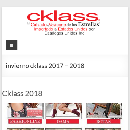
Skip
to
content
Cklass
Menu
El
Calzado
invierno cklass 2017 – 2018
y
Vestuario
de
las
Cklass 2018
Estrellas