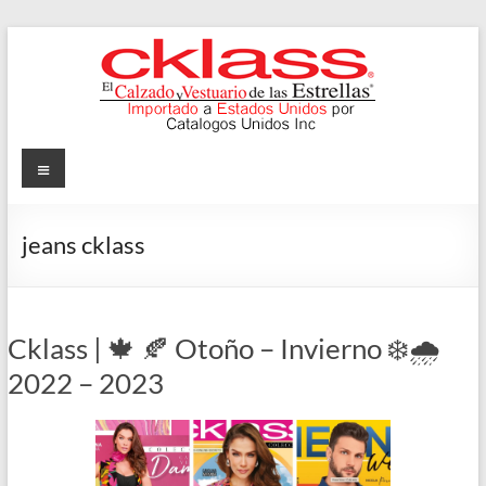
Skip
to
content
Cklass
Menu
El
Calzado
jeans cklass
y
Vestuario
de
las
Cklass | 🍁 🍂 Otoño – Invierno ❄️🌧️
Estrellas
2022 – 2023