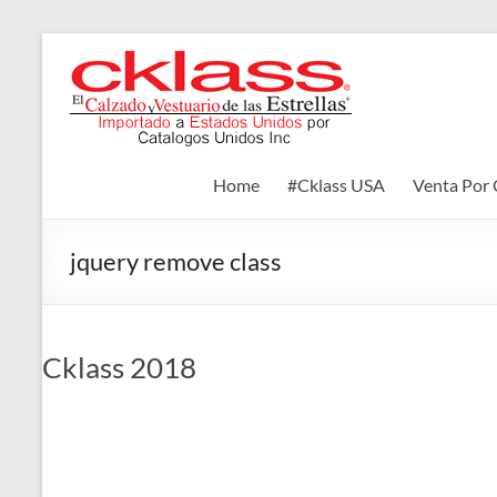
Skip
to
Cklass
content
El
Calzado
y
Home
#Cklass USA
Venta Por 
Vestuario
de
las
jquery remove class
Estrellas
Cklass 2018