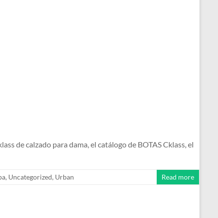
s de calzado para dama, el catálogo de BOTAS Cklass, el
pa
,
Uncategorized
,
Urban
Read more