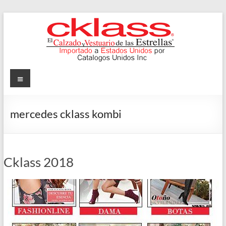
Skip
to
content
Cklass
Menu
El
Calzado
mercedes cklass kombi
y
Vestuario
de
las
Cklass 2018
Estrellas